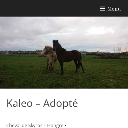
Skip
Menu
to
content
Kaleo – Adopté
Cheval de Skyros – Hongre •